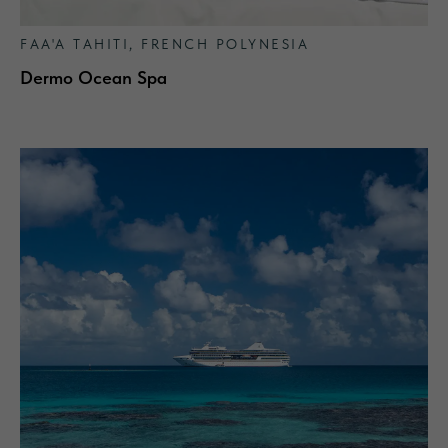
FAA'A TAHITI, FRENCH POLYNESIA
Dermo Ocean Spa
ALGOTHERM -
ПРОФЕССИОНАЛЬНАЯ
МОРСКАЯ КОСМЕЦЕВТИКА ИЗ
ФРАНЦИИ
С 1962 года бренд разрабатывает профессиональную
косметику на основе морских водорослей и принципов
талассотерапии. Натуральные формулы, клинически
подтверждённая эффективность и сенсорные текстуры
обеспечивают видимый результат и гармонию кожи.