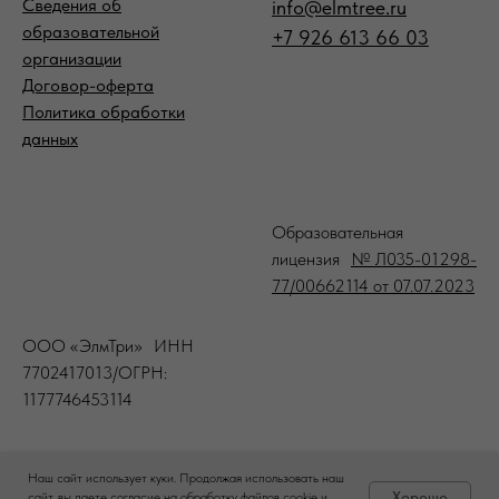
Сведения об
info@elmtree.ru
образовательной
+7 926 613 66 03
организации
Договор-оферта
Политика обработки
данных
-
Образовательная
лицензия
№ Л035-01298-
77/00662114 от 07.07.2023
ООО «ЭлмТри» ИНН
7702417013/ОГРН:
1177746453114
Наш сайт использует куки. Продолжая использовать наш
Хорошо
сайт, вы даете согласие на обработку файлов cookie и