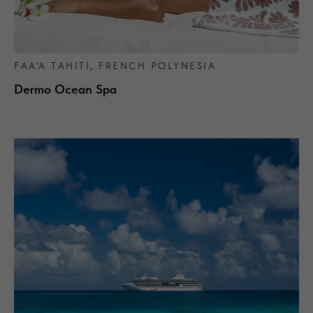
FAA'A TAHITI, FRENCH POLYNESIA
Dermo Ocean Spa
ALGOTHERM -
ПРОФЕССИОНАЛЬНАЯ
МОРСКАЯ КОСМЕЦЕВТИКА ИЗ
ФРАНЦИИ
С 1962 года бренд разрабатывает профессиональную
косметику на основе морских водорослей и принципов
талассотерапии. Натуральные формулы, клинически
подтверждённая эффективность и сенсорные текстуры
обеспечивают видимый результат и гармонию кожи.