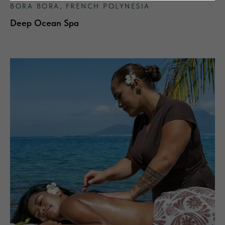
BORA BORA, FRENCH POLYNESIA
сотрудников для авторизации в России
Deep Ocean Spa
Стать партнером