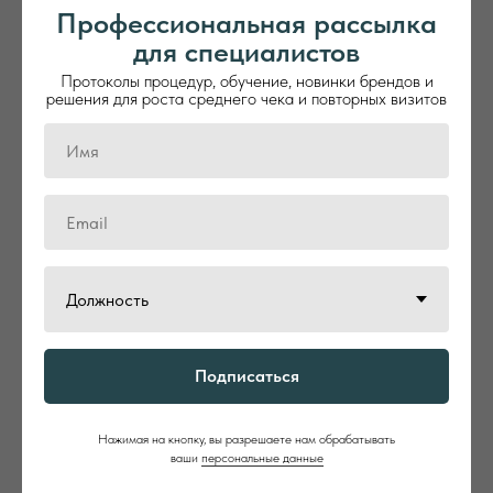
Профессиональная рассылка
для специалистов
Протоколы процедур, обучение, новинки брендов и
решения для роста среднего чека и повторных визитов
СТАНЬТЕ ЧАСТЬЮ МИРА
ALGOTHERM
ВМЕСТЕ С НАМИ
Подписаться
Оформите заявку на сайте на подключение к
бренду Algotherm. Наши эксперты по развитию
Нажимая на кнопку, вы разрешаете нам обрабатывать
бренда в России свяжутся с вами и обсудят
ваши
персональные данные
коммерческие условия, требования к работе с
брендом, а также программу обучения