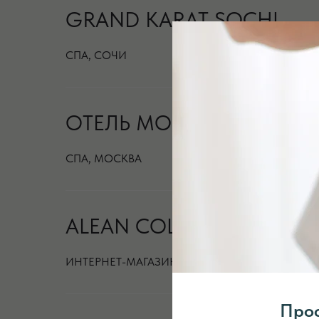
GRAND KARAT SOCHI
СПА, СОЧИ
ОТЕЛЬ МОНАРХ
СПА, МОСКВА
ALEAN COLLECTION
ИНТЕРНЕТ-МАГАЗИН
Проф