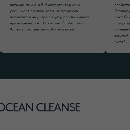
витаминами А и Е. Биопротектор кожи,
свойств
уменьшает воспалительные процессы,
Регулир
повышает иммунную защиту, ограничивает
рост ба
чрезмерный рост бактерий Cutibacterium
предотв
Аcnes в составе микробиома кожи.
очищени
жирной,
кожей.
OCEAN CLEANSE