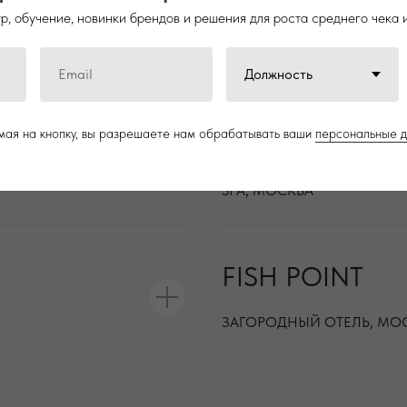
ОВ
NATURA ДОМ
, обучение, новинки брендов и решения для роста среднего чека 
КЛИНИКА, УФА
ая на кнопку, вы разрешаете нам обрабатывать ваши
персональные 
MIR SPA AND 
SPA, МОСКВА
FISH POINT
ЗАГОРОДНЫЙ ОТЕЛЬ, МО