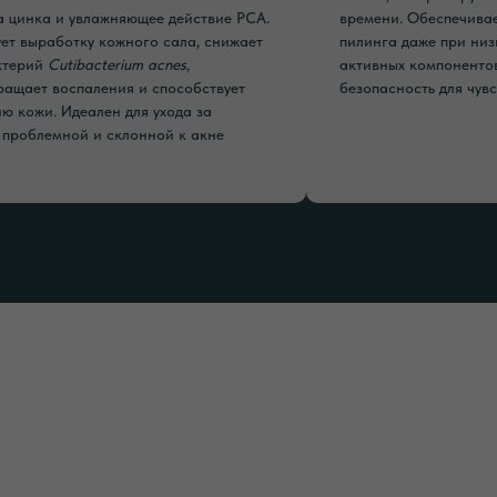
а цинка и увлажняющее действие PCA.
времени. Обеспечива
ует выработку кожного сала, снижает
пилинга даже при ни
ктерий
Cutibacterium acnes
,
активных компонентов
ращает воспаления и способствует
безопасность для чув
ю кожи. Идеален для ухода за
 проблемной и склонной к акне