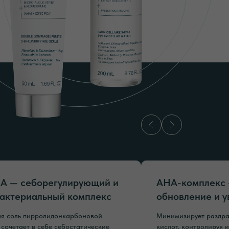
A — себорегулирующий и
AHA-комплекс 
актериальный комплекс
обновление и 
я соль пирролидонкарбоновой
Минимизирует раздр
 сочетает в себе себостатические
кислот, контролируя 