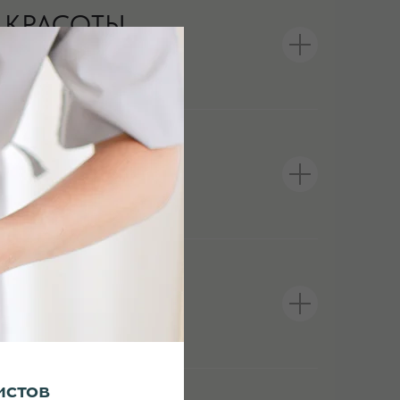
КРАСОТЫ
ВО
& SPA
WELLNESS
ИНТЕРНЕТ-МАГАЗИН
истов