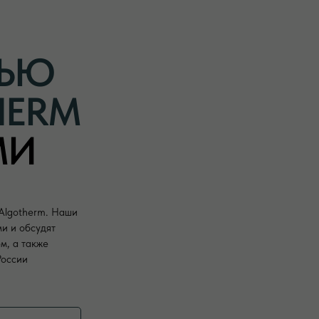
ТЬЮ
HERM
МИ
 Algotherm. Наши
ми и обсудят
м, а также
России