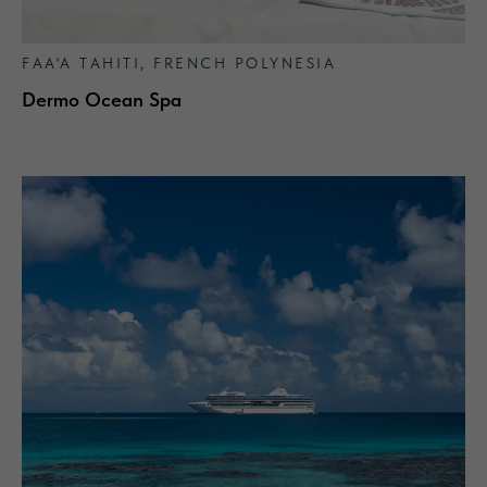
FAA'A TAHITI, FRENCH POLYNESIA
Dermo Ocean Spa
ALGOTHERM -
ПРОФЕССИОНАЛЬНАЯ
МОРСКАЯ КОСМЕЦЕВТИКА ИЗ
ФРАНЦИИ
С 1962 года бренд разрабатывает профессиональную
косметику на основе морских водорослей и принципов
талассотерапии. Натуральные формулы, клинически
подтверждённая эффективность и сенсорные текстуры
обеспечивают видимый результат и гармонию кожи.